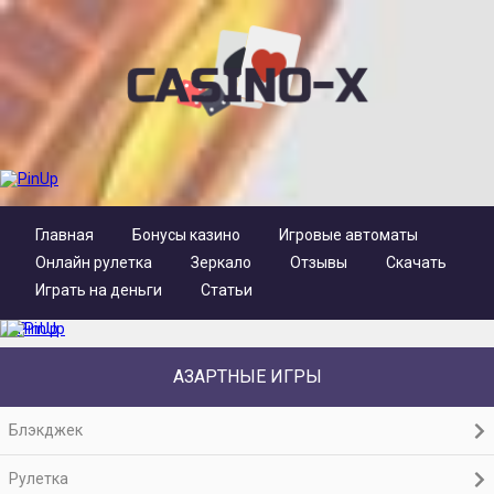
Главная
Бонусы казино
Игровые автоматы
Онлайн рулетка
Зеркало
Отзывы
Скачать
Играть на деньги
Статьи
АЗАРТНЫЕ ИГРЫ
Блэкджек
Рулетка