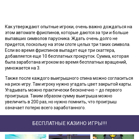
Как утверждают опытные игроки, очень важно дождаться на
этом автомате фриспинов, которые даются за три и больше
выпавших символов парусника. Ждать очень долго не
придется, поскольку на этом слоте целых три таких символа.
Если во время фриспинов выпадет еще три скаттера,
добавляется еще 10 бесплатных прокруток. Сумма, которая
была заработана игроком во время бесплатных вращений,
умножается на 3.
Также после каждого выигрышного спина можно согласиться
на риск-игру. Там игроку нужно угадать цвет закрытой карты.
Угадывать можно практически бесконечно – до первого
проигрыша. Таким образом сумму выигрыша можно
увеличить в 200 раз, но нужно помнить, что проигрыш
означает потерю всего заработанного.
БЕСПЛАТНЫЕ КАЗИНО ИГРЫ!!!