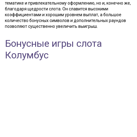
тематике и привлекательному оформлению, но и, конечно же,
благодаря щедрости слота. Он славится высокими
коэффициентами и хорошим уровнем выплат, а большое
количество бонусных символов и дополнительных раундов
позволяют существенно увеличить выигрыш.
Бонусные игры слота
Колумбус