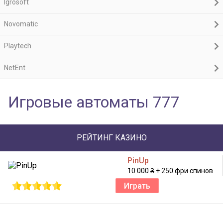
Igrosoft
Novomatic
Playtech
NetEnt
Игровые автоматы 777
РЕЙТИНГ КАЗИНО
PinUp
10 000 ₴ + 250 фри спинов
Играть