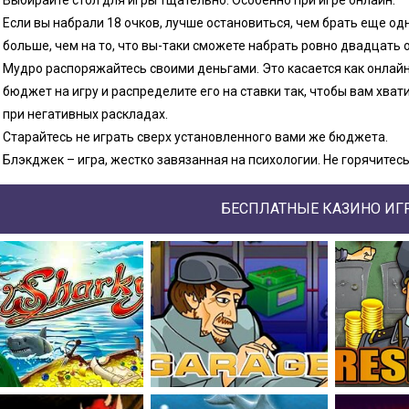
Выбирайте стол для игры тщательно. Особенно при игре онлайн.
Если вы набрали 18 очков, лучше остановиться, чем брать еще од
больше, чем на то, что вы-таки сможете набрать ровно двадцать 
Мудро распоряжайтесь своими деньгами. Это касается как онлайн,
бюджет на игру и распределите его на ставки так, чтобы вам хва
при негативных раскладах.
Старайтесь не играть сверх установленного вами же бюджета.
Блэкджек – игра, жестко завязанная на психологии. Не горячитес
БЕСПЛАТНЫЕ КАЗИНО ИГР