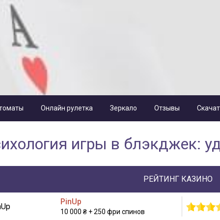
втоматы
Онлайн рулетка
Зеркало
Отзывы
Скача
ихология игры в блэкджек: уд
РЕЙТИНГ КАЗИНО
PinUp
10 000 ₴ + 250 фри спинов