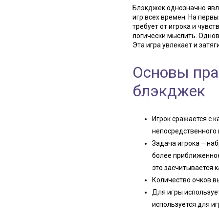
Блэкджек однозначно явл
игр всех времен. На перв
требует от игрока и чувст
логически мыслить. Однов
Эта игра увлекает и затяг
Основы пра
блэкджек
Игрок сражается с к
непосредственного 
Задача игрока – наб
более приближенное 
это засчитывается 
Количество очков в
Для игры использует
используется для иг