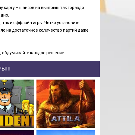
ну карту – шансов на выигрыш так гораздо
одно.
 так и оффлайн игры. Четко установите
тило на достаточное количество партий даже
ь, обдумывайте каждое решение.
Ы!!!