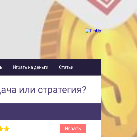
ть
Играть на деньги
Статьи
ача или стратегия?
Играть